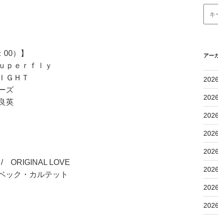
：00）】
アー
ｕｐｅｒｆｌｙ
ＩＧＨＴ
202
ーズ
202
良英
202
202
202
 ORIGINAL LOVE
202
ーベック・カルテット
202
202