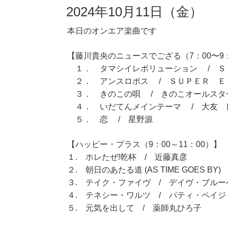
2024年10月11日（金）
本日のオンエア楽曲です
【藤川貴央のニュースでござる（7：00〜9
１． タマシイレボリューション / Ｓ
２． アンスロポス / ＳＵＰＥＲ Ｅ
３． きのこの唄 / きのこオールスタ
４． いだてんメインテーマ / 大友 
５． 恋 / 星野源
【ハッピー・プラス（9：00～11：00）】
１. ホレたぜ!乾杯 / 近藤真彦
２. 朝日のあたる道 (AS TIME GOES BY) /
３. テイク・ファイヴ / デイヴ・ブル
４. テネシー・ワルツ / パティ・ペイジ
５. 元気を出して / 薬師丸ひろ子