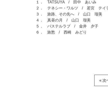
１． TATSUYA / 田中 あいみ
２． テネシー・ワルツ / 若宮 テイ
３． 旅路、その先へ / 山口 瑠美
４． 真昼の月 / 山口 瑠美
５． パステルラブ / 金井 夕子
６． 旅愁 / 西崎 みどり
« 次