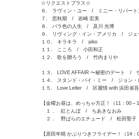
☆リクエストプラス☆
６. ラヴィン・ユー / ミニー・リパート
７. 思秋期 / 岩崎 宏美
８. バラ色の人生 / 及川 光博
９. リヴィング・イン・アメリカ / ジ
１０. キラキラ / aiko
１１. こころ / 小田和正
１２. 歌を贈ろう / 竹内まりや
１３. LOVE AFFAIR 〜秘密のデート 
１４. スタンド・バイ・ミー / ジョン・
１５. Love Letter / 区麗情 with 浜田省吾
【金曜お昼は、めっちゃ方正！（11：00～1
１． 紅とんぼ / ちあきなおみ
２． 野ばらのエチュード / 松田聖子
【原田年晴 かぶりつきフライデー！（14：0