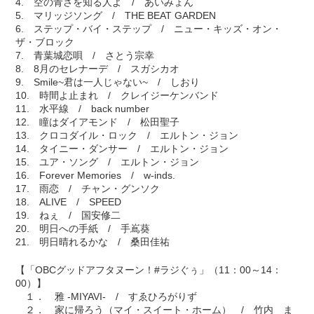
4. 空の青さを知る人よ / あいみょん
5. マリッジソング / THE BEAT GARDEN
6. ステップ・バイ・ステップ / ニュー・キッズ・オン・
ザ・ブロック
7. 青葉城恋唄 / さとう宗幸
8. 8月のセレナーデ / スガシカオ
9. Smile~君は一人じゃない~ / しおり
10. 時間よ止まれ / クレイジーケンバンド
11. 水平線 / back number
12. 瞳はダイアモンド / 松田聖子
13. クロコダイル・ロック / エルトン・ジョン
14. タイニー・ダンサー / エルトン・ジョン
15. ユア・ソング / エルトン・ジョン
16. Forever Memories / w-inds.
17. 雨恋 / チャン・グンソク
18. ALIVE / SPEED
19. ねぇ / 国安修二
20. 明日への手紙 / 手嶌葵
21. 明日晴れるかな / 桑田佳祐
【「OBCグッドアフタヌーン！#ラジぐぅ」（11：00～14：
00）】
１． 雅 -MIYAVI- / すゑひろがりず
２． 家に帰ろう（マイ・スイート・ホーム） / 竹内 ま