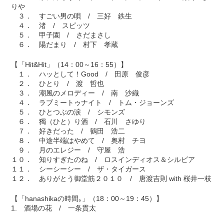
りや
３． すごい男の唄 / 三好 鉄生
４． 渚 / スピッツ
５． 甲子園 / さだまさし
６． 陽だまり / 村下 孝蔵
【「Hit&Hit」（14：00～16：55）】
１． ハッとして！Good / 田原 俊彦
２． ひとり / 渡 哲也
３． 潮風のメロディー / 南 沙織
４． ラブミートゥナイト / トム・ジョーンズ
５． ひとつぶの涙 / シモンズ
６． 獨（ひと）り酒 / 石川 さゆり
７． 好きだった / 鶴田 浩二
８． 中途半端はやめて / 奥村 チヨ
９． 月のエレジー / 守屋 浩
１０． 知りすぎたのね / ロスインディオス＆シルビア
１１． シーシーシー / ザ・タイガース
１２． ありがとう御堂筋２０１０ / 唐渡吉則 with 桜井一枝
【「hanashikaの時間｡」（18：00～19：45）】
1. 酒場の花 / 一条貫太