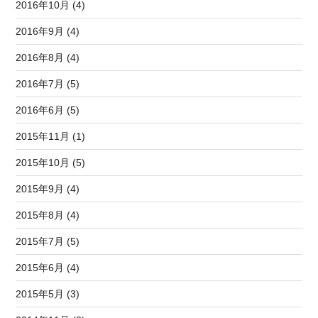
2016年10月 (4)
2016年9月 (4)
2016年8月 (4)
2016年7月 (5)
2016年6月 (5)
2015年11月 (1)
2015年10月 (5)
2015年9月 (4)
2015年8月 (4)
2015年7月 (5)
2015年6月 (4)
2015年5月 (3)