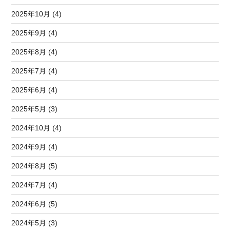
2025年10月 (4)
2025年9月 (4)
2025年8月 (4)
2025年7月 (4)
2025年6月 (4)
2025年5月 (3)
2024年10月 (4)
2024年9月 (4)
2024年8月 (5)
2024年7月 (4)
2024年6月 (5)
2024年5月 (3)