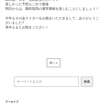
楽しかった予想もこれで最後
明日からは、園田競馬の通常開催を楽しむことにしましょう！
今年もその金ナイターをお聴きいただきまして、ありがとうご
ざいました?
来年もまたお聴きください！
前へ »
アーカイブ