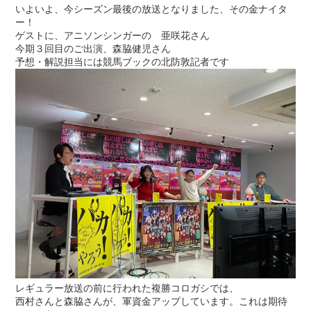
いよいよ、今シーズン最後の放送となりました、その金ナイタ
ー！
ゲストに、アニソンシンガーの 亜咲花さん
今期３回目のご出演、森脇健児さん
予想・解説担当には競馬ブックの北防敦記者です
レギュラー放送の前に行われた複勝コロガシでは、
西村さんと森脇さんが、軍資金アップしています。これは期待