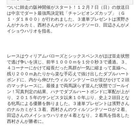
ついに師走の阪神開催がスタート！１２月７日（日）の放送日
は中京でダート最強馬決定戦「チャンピオンズカップ」（Ｇ
１・ダ１８００）が行われました。３連単プレゼントは濱野さ
んがナルカミ、西村さんがウィルソンテソーロ、田辺さんがメ
イショウハリオを指名。
レースはウィリアムバローズとシックスペンスがほぼ並走状態
で逃げ争いを演じ、前半１０００ｍを１分０秒３で通過。３、
４コーナーにかけて縦長だった馬群が一気に縮まって直線へ。
残り２００ｍあたりから楽な手応えで抜け出したダブルハート
ボンドに、内から伸びたウィルソンテソーロが並びかけて２頭
のマッチレースに。最後まで両馬譲らず並んだ状態でゴールイ
ン！写真判定の結果、ハナでダブルハートボンドに軍配が上が
り、２０１５年のサンビスタ以来１０年ぶり、史上２頭目とな
る牝馬による優勝を飾りました。３連単プレゼントは濱野さん
のナルカミが１３着、西村さんのウィルソンテソーロが２着、
田辺さんのメイショウハリオが４着となり、２着馬を指名した
西村さんが勝者に。