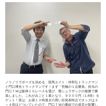
ノリノリでポーズを決める、競馬エイト・仲和弘トラックマン
と門口博光トラックマンです！まず「究極の１点勝負」担当の
門口ＴＭは阪神１０レースを選び、⑯シュラザックの複勝で勝
負しました。これがみごと１着となり、９０００円（1.8倍）を
ゲット！実は、お昼１２時過ぎの買い目発表時点でオッズは３
～４倍ほどついていたので、門口ＴＭの番組での発言が影響し