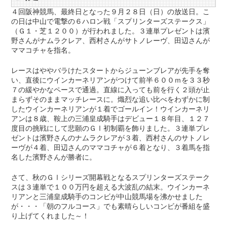
４回阪神競馬、最終日となった９月２８日（日）の放送日。こ
の日は中山で電撃の６ハロン戦「スプリンターズステークス」
（Ｇ１・芝１２００）が行われました。３連単プレゼントは濱
野さんがナムラクレア、西村さんがサトノレーヴ、田辺さんが
ママコチャを指名。
レースはややバラけたスタートからジューンブレアが先手を奪
い、直後にウインカーネリアンがつけて前半６００ｍを３３秒
７の緩やかなペースで通過。直線に入っても前を行く２頭が止
まらずそのままマッチレースに。熾烈な追い比べをわずかに制
したウインカーネリアンが１着でゴールイン！ウインカーネリ
アンは８歳、鞍上の三浦皇成騎手はデビュー１８年目、１２７
度目の挑戦にして悲願のＧⅠ初制覇を飾りました。３連単プレ
ゼントは濱野さんのナムラクレアが３着、西村さんのサトノレ
ーヴが４着、田辺さんのママコチャが６着となり、３着馬を指
名した濱野さんが勝者に。
さて、秋のＧⅠシリーズ開幕戦となるスプリンターズステーク
スは３連単で１００万円を超える大波乱の結末。ウインカーネ
リアンと三浦皇成騎手のコンビが中山競馬場を沸かせました
が・・・「朝のフルコース」でも素晴らしいコンビが番組を盛
り上げてくれました～！