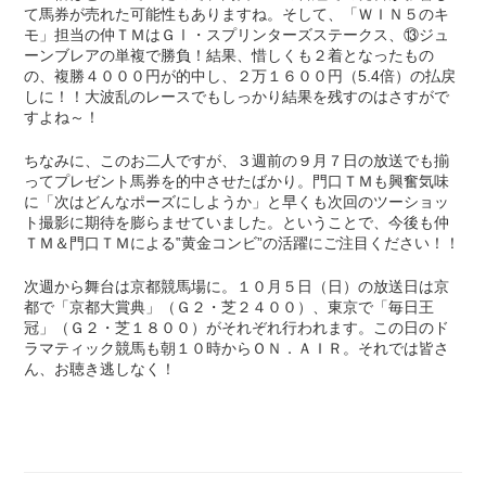
て馬券が売れた可能性もありますね。そして、「ＷＩＮ５のキ
モ」担当の仲ＴＭはＧⅠ・スプリンターズステークス、⑬ジュ
ーンブレアの単複で勝負！結果、惜しくも２着となったもの
の、複勝４０００円が的中し、２万１６００円（5.4倍）の払戻
しに！！大波乱のレースでもしっかり結果を残すのはさすがで
すよね～！
ちなみに、このお二人ですが、３週前の９月７日の放送でも揃
ってプレゼント馬券を的中させたばかり。門口ＴＭも興奮気味
に「次はどんなポーズにしようか」と早くも次回のツーショッ
ト撮影に期待を膨らませていました。ということで、今後も仲
ＴＭ＆門口ＴＭによる‟黄金コンビ”の活躍にご注目ください！！
次週から舞台は京都競馬場に。１０月５日（日）の放送日は京
都で「京都大賞典」（Ｇ２・芝２４００）、東京で「毎日王
冠」（Ｇ２・芝１８００）がそれぞれ行われます。この日のド
ラマティック競馬も朝１０時からＯＮ．ＡＩＲ。それでは皆さ
ん、お聴き逃しなく！