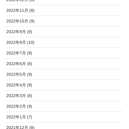
2022年11月 (8)
2022年10月 (9)
2022年9月 (9)
2022年8月 (10)
2022年7月 (9)
2022年6月 (8)
2022年5月 (9)
2022年4月 (9)
2022年3月 (8)
2022年2月 (9)
2022年1月 (7)
2021年12月 (8)