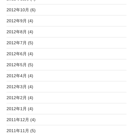
2012年10月 (6)
2012年9月 (4)
2012年8月 (4)
2012年7月 (5)
2012年6月 (4)
2012年5月 (5)
2012年4月 (4)
2012年3月 (4)
2012年2月 (4)
2012年1月 (4)
2011年12月 (4)
2011年11月 (5)