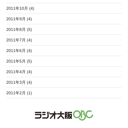
2011年10月 (4)
2011年9月 (4)
2011年8月 (5)
2011年7月 (4)
2011年6月 (4)
2011年5月 (5)
2011年4月 (4)
2011年3月 (4)
2011年2月 (1)