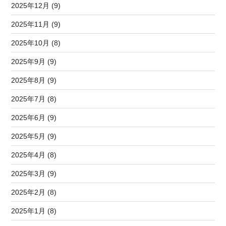
2025年12月 (9)
2025年11月 (9)
2025年10月 (8)
2025年9月 (9)
2025年8月 (9)
2025年7月 (8)
2025年6月 (9)
2025年5月 (9)
2025年4月 (8)
2025年3月 (9)
2025年2月 (8)
2025年1月 (8)