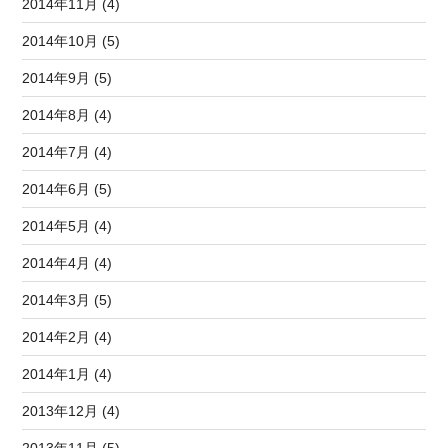
2014年11月 (4)
2014年10月 (5)
2014年9月 (5)
2014年8月 (4)
2014年7月 (4)
2014年6月 (5)
2014年5月 (4)
2014年4月 (4)
2014年3月 (5)
2014年2月 (4)
2014年1月 (4)
2013年12月 (4)
2013年11月 (5)