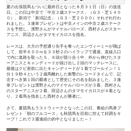
夏の出張競馬もついに最終日となった８月３１日（日）の放送
日。この日は中京で「中京２歳ステークス」（Ｇ３・芝１４０
０）、新潟で「新潟記念」（Ｇ３・芝２０００）それぞれ行わ
れました。３連単プレゼントは中京メインの中京２歳ステーク
スを予想し、濱野さんがマイケルバローズ、西村さんがスター
アニス、田辺さんがタマモイカロスを指名。
レースは、大方の予想通り先手を奪ったエンヴィーミーが飛ば
して、前半６００ｍを３３秒２のハイラップで通過。直線入口
で内に進路を取った５、６頭が競り合う中、外から伸びたスタ
ーアニスとキャンディードが抜け出し２頭のマッチレースに。
最後はクビ差前に出たキャンディードが１着でゴールイン！１
分１９秒４という２歳馬離れした衝撃のレコードタイムで、記
念すべき第１回の覇者として歴史にその名を刻みました。３連
単プレゼントは濱野さんのマイケルバローズが３着、西村さん
のスターアニスが２着、田辺さんのタマモイカロスが４着とな
り、２着馬を指名した西村さんが勝者に。
さて、夏競馬もラストウィークとなったこの日、番組の馬券プ
レゼント「朝のフルコース」も秋競馬を目前に控えて好調をキ
ープ！これで３週連続の的中となりました～！