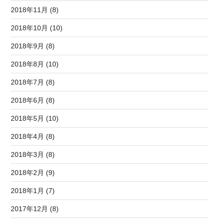
2018年11月 (8)
2018年10月 (10)
2018年9月 (8)
2018年8月 (10)
2018年7月 (8)
2018年6月 (8)
2018年5月 (10)
2018年4月 (8)
2018年3月 (8)
2018年2月 (9)
2018年1月 (7)
2017年12月 (8)