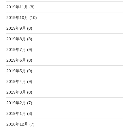
2019年11月 (8)
2019年10月 (10)
2019年9月 (8)
2019年8月 (8)
2019年7月 (9)
2019年6月 (8)
2019年5月 (9)
2019年4月 (9)
2019年3月 (8)
2019年2月 (7)
2019年1月 (8)
2018年12月 (7)