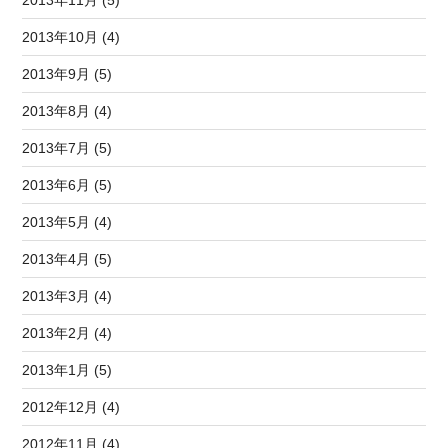
2013年10月 (4)
2013年9月 (5)
2013年8月 (4)
2013年7月 (5)
2013年6月 (5)
2013年5月 (4)
2013年4月 (5)
2013年3月 (4)
2013年2月 (4)
2013年1月 (5)
2012年12月 (4)
2012年11月 (4)