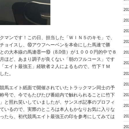
20
20
20
クマンです！この日、担当した「ＷＩＮ５のキモ」で、
20
チョイスし、⑩アウフヘーベンを本命にした馬連で勝
との大本線の馬連⑧ー⑩（8.0倍）が１０００円的中で８
20
月ほど、あまり調子が良くない「朝のフルコース」です
20
「エイト最強王」経験者２人によるもので、竹下ＴＭ
20
した。
20
競馬エイト紙面で開催されていたトラックマン同士の予
20
称号で、今でもたびたび番組内で触れられることに竹下
」と照れ笑いしていましたが、サンスポ記事のプロフィ
20
ているので、実際のところは本人もかなりお気に入りな
20
ったら、初代競馬エイト最強王の印を参考にしてみては
20