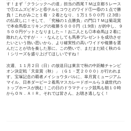
す！まず「クラシックへの道」担当の西尾ＴＭは京都５レース
で①エムズビギンと⑥テルヒコウとのワイド①ー⑥の１点で勝
負！これがみごと１着・２着となり、１万１５００円（2.3倍）
の払戻しに！そして、「究極の１点勝負」の門口ＴＭは菊花賞
で本命馬⑮エリキングの複勝５０００円（1.9倍）が的中し、９
５００円ゲットとなりました～！お二人とも◎本命馬は２着に
敗れたんですが・・・なんとしても馬券プレゼントを成功させ
たいという熱い思いから、より確実性の高いワイドや複勝を選
んだことが功を奏した形に。この勢いで、まだまだ続く秋のＧ
Ⅰシリーズを盛り上げてほしいですね！
次週、１１月２日（日）の放送日は東京で秋の中距離チャンピ
オン決定戦「天皇賞（秋）」（Ｇ１・芝２０００）が行われま
す。宝塚記念の覇者メイショウタバルに、皐月賞ミュージアム
マイル、日本ダービー２着馬マスカレードボールら３歳世代の
トップホースが挑む！この日のドラマティック競馬も朝１０時
からＯＮ．ＡＩＲ。それでは皆さん、お聴き逃しなく！