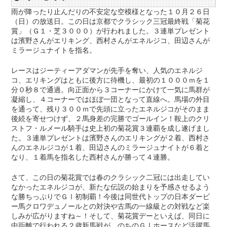
雨が降ったり止んだりの不安定な空模様となった１０月２６日
（日）の放送日。この日は京都でクラシック三冠最終戦「菊花
賞」（Ｇ１・芝３０００）が行われました。３連単プレゼント
は濱野さんがエリキング、西村さんがエネルジコ、田辺さんが
ミラージュナイトを指名。
レースはジーティーアダマンが先手を奪い、人気のエネルジ
コ、エリキングはともに後方に待機し、最初の１０００ｍを１
分０秒８で通過。向正面から３コーナーにかけて一気に馬群が
凝縮し、４コーナーではほぼ一団となって直線へ。馬場の外目
を通って、残り３００ｍで先頭に立ったエネルジコがそのまま
後続を寄せつけず、２馬身差の完勝でゴールイン！鞍上のクリ
ストフ・ルメール騎手は史上初の菊花賞３連覇を成し遂げまし
た。３連単プレゼントは濱野さんのエリキングが２着、西村さ
んのエネルジコが１着、田辺さんのミラージュナイトが６着と
なり、１着馬を指名した西村さんが勝って４連勝。
さて、この日の菊花賞では春のクラシック二冠には出走してい
なかったエネルジコが、新たな伝説の始まりを予感させるよう
な勝ちっぷりでＧⅠ初制覇！今後は同世代トップの日本ダービ
ー馬クロワデュノールとの対決や古馬の一線級との対戦など楽
しみが広がりますね～！そして、菊花賞デーといえば、同日に
中距離で行われる２歳新馬戦が、のちのＧⅠホースなど活躍馬