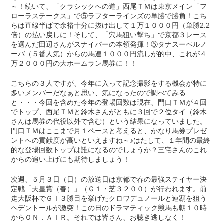
～！続いて、「クラシックへの道」西尾ＴＭは東京メイン「フ
ローラステークス」で⑤ラフターラインズの単勝で勝負！こち
らは直線半ばで余裕十分に抜け出して１万１０００円（単勝2.2
倍）の払い戻しに！そして、「穴馬狙い撃ち」で京都３レース
を選んだ田辺さんがスナイパーの本領発揮！⑤タナスーペルノ
ーバ（５番人気）からの馬連１０００円流しが的中、これが４
万２０００円の大ホームラン馬券に！！
こちらの３人ですが、今年に入って記念撮影をする機会が特に
多いメンバーだなぁと思い、気になったので調べてみる
と・・・今回を含めた今年の登場回数は現在、門口ＴＭが４回
でトップ、西尾ＴＭと鈴木さんがともに３回で２位タイ（鈴木
さんは馬券の代役以外で含む）という結果になっていました。
門口ＴＭはここまで月１ペースと考えると、かなり馬券プレゼ
ントへの貢献度が高いといえますね～♪はたして、１年間の最終
的な登場回数トップは誰になるのでしょうか？三宅さんのこれ
からの追い上げにも期待しましょう！
次週、５月３日（日）の放送日は京都で春の最強ステイヤー決
定戦「天皇賞（春）」（Ｇ１・芝３２００）が行われます。前
走大阪杯でＧⅠ３勝目を挙げたクロワデュノールと連覇を狙う
ヘデントールが激突！この日のドラマティック競馬も朝１０時
からＯＮ．ＡＩＲ。それでは皆さん、お聴き逃しなく！