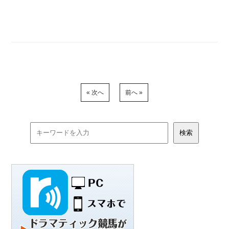
« 次へ
前へ »