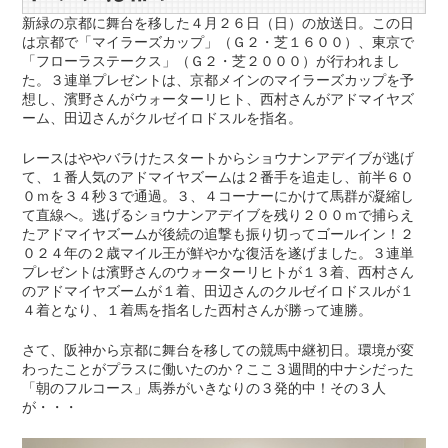
新緑の京都に舞台を移した４月２６日（日）の放送日。この日
は京都で「マイラーズカップ」（Ｇ２・芝１６００）、東京で
「フローラステークス」（Ｇ２・芝２０００）が行われまし
た。３連単プレゼントは、京都メインのマイラーズカップを予
想し、濱野さんがウォーターリヒト、西村さんがアドマイヤズ
ーム、田辺さんがクルゼイロドスルを指名。
レースはややバラけたスタートからショウナンアデイブが逃げ
て、１番人気のアドマイヤズームは２番手を追走し、前半６０
０ｍを３４秒３で通過。３、４コーナーにかけて馬群が凝縮し
て直線へ。逃げるショウナンアデイブを残り２００ｍで捕らえ
たアドマイヤズームが後続の追撃も振り切ってゴールイン！２
０２４年の２歳マイル王が鮮やかな復活を遂げました。３連単
プレゼントは濱野さんのウォーターリヒトが１３着、西村さん
のアドマイヤズームが１着、田辺さんのクルゼイロドスルが１
４着となり、１着馬を指名した西村さんが勝って連勝。
さて、阪神から京都に舞台を移しての競馬中継初日。環境が変
わったことがプラスに働いたのか？ここ３週間的中ナシだった
「朝のフルコース」馬券がいきなりの３発的中！その３人
が・・・