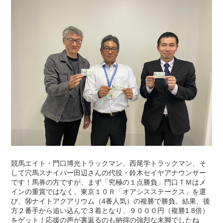
競馬エイト・門口博光トラックマン、西尾学トラックマン、そ
して穴馬スナイパー田辺さんの代役・鈴木セイヤアナウンサー
です！馬券の方ですが、まず「究極の１点勝負」門口ＴＭはメ
インの重賞ではなく、東京１０Ｒ「オアシスステークス」を選
び、⑭ナイトアクアリウム（4番人気）の複勝で勝負。結果、後
方２番手から追い込んで３着となり、９０００円（複勝1.8倍）
をゲット！応援の声が裏返るのも納得の強烈な末脚でしたね