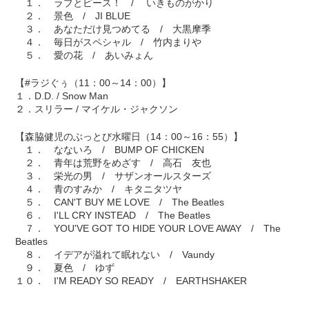
１． ラブとピース！ / いきものがかり
２． 景色 / JI BLUE
３． あなただけ見つめてる / 大黒摩季
４． 毎日がスペシャル / 竹内まりや
５． 愛の花 / あいみょん
【#ラジぐぅ（11：00～14：00）】
１．D.D. / Snow Man
２．スリラー / マイケル・ジャクソン
【森脇健児のぶっとび水曜日（14：00～16：55）】
１． なないろ / BUMP OF CHICKEN
２． 青年は荒野をめざす / 高石 友也
３． 栄光の男 / サザンオールスターズ
４． 青のすみか / キタニタツヤ
５． CAN'T BUY ME LOVE / The Beatles
６． I'LL CRY INSTEAD / The Beatles
７． YOU'VE GOT TO HIDE YOUR LOVE AWAY / The
Beatles
８． イデアが溢れて眠れない / Vaundy
９． 夏色 / ゆず
１０． I'M READY SO READY / EARTHSHAKER