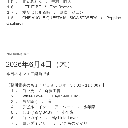
１５． 青春みれん / 中村 唯人
１６． LET IT BE / The Beatles
１７． 愛がはじまる時 / 風吹 ジュン
１８． CHE VUOLE QUESTA MUSICA STASERA / Peppino
Gagliardi
2026年06月04日
2026年6月4日（木）
本日のオンエア楽曲です
【藤川貴央のちょうどえぇラジオ（9：00～11：00）】
１． 白い炎 / 斉藤由貴
２． White Love / Hey! Say! JUMP
３． 白が舞う / 嵐
４． デビル・イン・ユア・ハート / 少年隊
５． しょげるなBABY / 少年隊
６． 白いカイト / My Little Lover
７． 白いダイアリー / いきものがかり