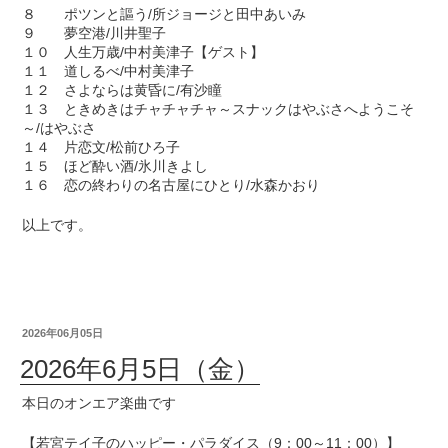
８ ポツンと謳う/所ジョージと田中あいみ
９ 夢空港/川井聖子
１０ 人生万歳/中村美津子【ゲスト】
１１ 道しるべ/中村美津子
１２ さよならは黄昏に/有沙瞳
１３ ときめきはチャチャチャ～スナックはやぶさへようこそ
～/はやぶさ
１４ 片恋文/松前ひろ子
１５ ほど酔い酒/氷川きよし
１６ 恋の終わりの名古屋にひとり/水森かおり
以上です。
2026年06月05日
2026年6月5日（金）
本日のオンエア楽曲です
【若宮テイ子のハッピー・パラダイス（9：00～11：00）】