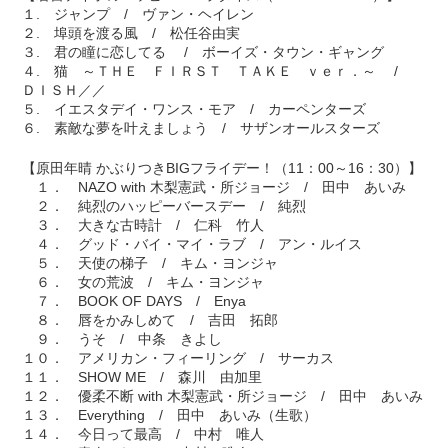
１. ジャンプ / ヴァン・ヘイレン
２. 埠頭を渡る風 / 松任谷由実
３. 君の瞳に恋してる / ボーイズ・タウン・ギャング
４. 猫 ～ＴＨＥ ＦＩＲＳＴ ＴＡＫＥ ｖｅｒ．～ /
ＤＩＳＨ／／
５. イエスタデイ・ワンス・モア / カーペンターズ
６. 素敵な夢を叶えましょう / サザンオールスターズ
【原田年晴 かぶりつきBIGフライデー！（11：00～16：30）】
１． NAZO with 木梨憲武・所ジョージ / 田中 あいみ
２． 純烈のハッピーバースデー / 純烈
３． 大きな古時計 / 仁科 竹人
４． グッド・バイ・マイ・ラブ / アン・ルイス
５． 天使の梯子 / キム・ヨンジャ
６． 女の荒波 / キム・ヨンジャ
７． BOOK OF DAYS / Enya
８． 唇をかみしめて / 吉田 拓郎
９． うそ / 中条 きよし
１０． アメリカン・フィーリング / サーカス
１１． SHOW ME / 森川 由加里
１２． 優柔不断 with 木梨憲武・所ジョージ / 田中 あいみ
１３． Everything / 田中 あいみ（生歌）
１４． 今日って最高 / 中村 唯人