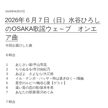
2026年06月07日
2026年６月７日（日）水谷ひろし
のOSAKA歌謡ウェ～ブ オンエ
ア曲
今回お届けした曲
６時台
１ あじさい坂/平山羽花
２ ちりぬるを/市川由紀乃
３ あばよ さよなら/大江裕
４ イル・テンポ・パッサ～時は過ぎゆく～/風輪
５ 星空のルビー/梅谷心愛【ゲスト】
６ 遠い昔の恋の歌/坂本冬美
７ あなたの部屋/新川めぐみ
７時台