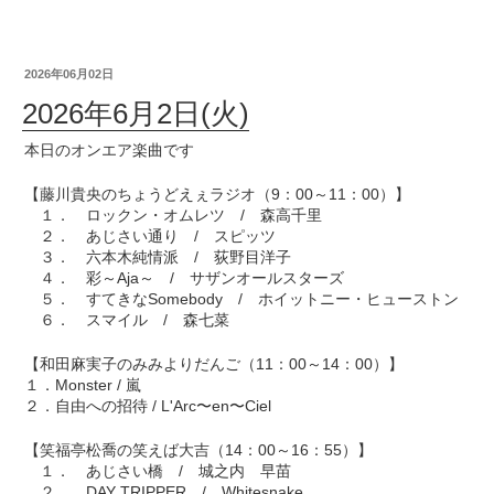
2026年06月02日
2026年6月2日(火)
本日のオンエア楽曲です
【藤川貴央のちょうどえぇラジオ（9：00～11：00）】
１． ロックン・オムレツ / 森高千里
２． あじさい通り / スピッツ
３． 六本木純情派 / 荻野目洋子
４． 彩～Aja～ / サザンオールスターズ
５． すてきなSomebody / ホイットニー・ヒューストン
６． スマイル / 森七菜
【和田麻実子のみみよりだんご（11：00～14：00）】
１．Monster / 嵐
２．自由への招待 / L'Arc〜en〜Ciel
【笑福亭松喬の笑えば大吉（14：00～16：55）】
１． あじさい橋 / 城之内 早苗
２． DAY TRIPPER / Whitesnake