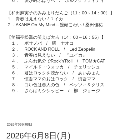
６． 愛が叫ぶほうへ / ポルノグラフィティ
【和田麻実子のみみよりだんご（11：00～14：00）】
１．青春は見えない / ユイカ
２．AKANE On My Mind～饅頭こわい / 桑田佳祐
【笑福亭松喬の笑えば大吉（14：00～16：55）】
１． ボサノバ / 研 ナオコ
２． ROCK AND ROLL / Led Zeppelin
３． 青春は見えない / 『ユイカ』
４． ふられ気分でRock’n’Roll / TOM★CAT
５． マイルド・ウォッカ / チェリッシュ
６． 君はロックを聴かない / あいみょん
７． 慎吾ママのおはロック / 慎吾ママ
８． 白い色は恋人の色 / ベッツィ＆クリス
９． さらばミシシッピー / 柳 ジョージ
2026年06月08日
2026年6月8日(月)