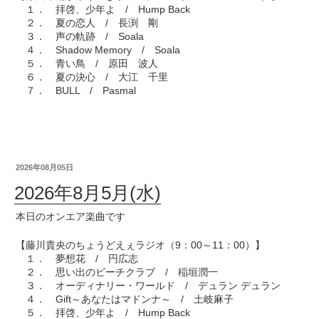
１． 拝啓、少年よ / Hump Back
２． 夏の恋人 / 長渕 剛
３． 声の軌跡 / Soala
４． Shadow Memory / Soala
５． 青い鳥 / 原田 波人
６． 夏の決心 / 大江 千里
７． BULL / Pasmal
2026年08月05日
2026年8月5月(水)
本日のオンエア楽曲です
【藤川貴央のちょうどえぇラジオ（9：00～11：00）】
１． 夢想花 / 円広志
２． 思い出のビーチクラブ / 稲垣潤一
３． オーディナリー・ワールド / デュラン デュラン
４． Gift～あなたはマドンナ～ / 土岐麻子
５． 拝啓、少年よ / Hump Back