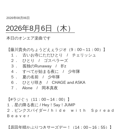
2026年08月06日
2026年8月6日（木）
本日のオンエア楽曲です
【藤川貴央のちょうどえぇラジオ（9：00～11：00）】
１． 古いお寺にただひとり / チェリッシュ
２． ひとり / ゴスペラーズ
３． 孤独のRunaway / B'z
４． すべてが始まる夜に / 少年隊
５． 夏の名前 / 少年隊
６． ひとり咲き / CHAGE and ASKA
７． Alone / 岡本真夜
【#ラジぐぅ（11：00～14：00）】
１．星の降る夜に / Hey！Say！JUMP
２．ピンクスパイダー / ｈｉｄｅ ｗｉｔｈ Ｓｐｒｅａｄ
Ｂｅａｖｅｒ
【原田年晴かぶりつきサーズデー！（14：00～16：55）】