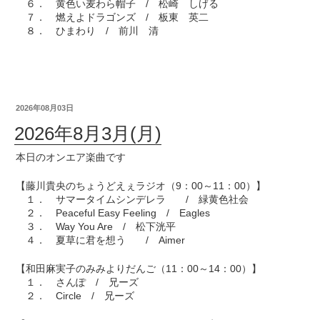
６． 黄色い麦わら帽子 / 松崎 しげる
７． 燃えよドラゴンズ / 板東 英二
８． ひまわり / 前川 清
2026年08月03日
2026年8月3月(月)
本日のオンエア楽曲です
【藤川貴央のちょうどえぇラジオ（9：00～11：00）】
１． サマータイムシンデレラ / 緑黄色社会
２． Peaceful Easy Feeling / Eagles
３． Way You Are / 松下洸平
４． 夏草に君を想う / Aimer
【和田麻実子のみみよりだんご（11：00～14：00）】
１． さんぽ / 兄ーズ
２． Circle / 兄ーズ