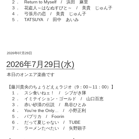
２． Return to Myself / 浜田 麻里
３． 花盗人～はなぬすびと～ / 美貴 じゅん子
４． 弓張月の恋 / 美貴 じゅん子
５． TATSUYA / 田中 あいみ
2026年07月29日
2026年7月29日(水)
本日のオンエア楽曲です
【藤川貴央のちょうどえぇラジオ（9：00～11：00）】
１． スシ食いねェ！ / シブがき隊
２． イミテイション・ゴールド / 山口百恵
３． 赤い砂漠の伝説 / 島谷ひとみ
４． You're the Only… / 小野正利
５． パプリカ / Foorin
６． だって夏じゃない / TUBE
７． ラーメンたべたい / 矢野顕子