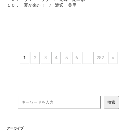
１０． 夏が来た！ / 渡辺 美里
1
2
3
4
5
6
…
282
»
アーカイブ