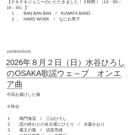
【チキチキジョニーのいただきました！３時間！（14：00～
16：55）】
１． BAN BAN BAN / KUWATA BAND
２． HARD WORK / なにわ男子
2026年08月02日
2026年８月２日（日）水谷ひろし
のOSAKA歌謡ウェ～ブ オンエ
ア曲
今回お届けした曲
６時台
１ 鳴門海流 / 三山ひろし
２ 恋の終わりの名古屋にひとり / 水森かおり
３ 蔵王の風 / 須賀亮雄