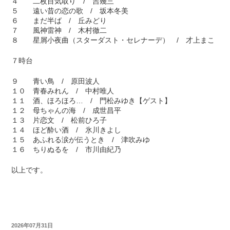
４ 二枚目気取り / 吉幾三
５ 遠い昔の恋の歌 / 坂本冬美
６ まだ半ば / 丘みどり
７ 風神雷神 / 木村徹二
８ 星屑小夜曲（スターダスト・セレナーデ） / 才上まこ
７時台
９ 青い鳥 / 原田波人
１０ 青春みれん / 中村唯人
１１ 酒、ほろほろ… / 門松みゆき【ゲスト】
１２ 母ちゃんの海 / 成世昌平
１３ 片恋文 / 松前ひろ子
１４ ほど酔い酒 / 氷川きよし
１５ あふれる涙が伝うとき / 津吹みゆ
１６ ちりぬるを / 市川由紀乃
以上です。
2026年07月31日