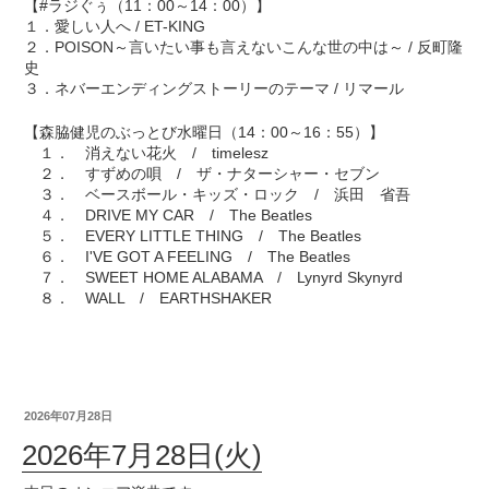
【#ラジぐぅ（11：00～14：00）】
１．愛しい人へ / ET-KING
２．POISON～言いたい事も言えないこんな世の中は～ / 反町隆
史
３．ネバーエンディングストーリーのテーマ / リマール
【森脇健児のぶっとび水曜日（14：00～16：55）】
１． 消えない花火 / timelesz
２． すずめの唄 / ザ・ナターシャー・セブン
３． ベースボール・キッズ・ロック / 浜田 省吾
４． DRIVE MY CAR / The Beatles
５． EVERY LITTLE THING / The Beatles
６． I'VE GOT A FEELING / The Beatles
７． SWEET HOME ALABAMA / Lynyrd Skynyrd
８． WALL / EARTHSHAKER
2026年07月28日
2026年7月28日(火)