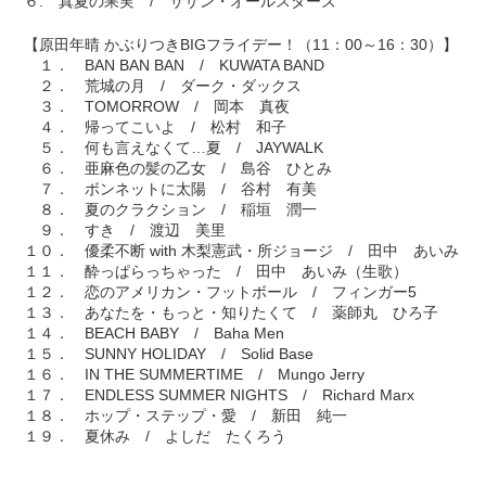
６. 真夏の果実 / サザン・オールスターズ
【原田年晴 かぶりつきBIGフライデー！（11：00～16：30）】
１． BAN BAN BAN / KUWATA BAND
２． 荒城の月 / ダーク・ダックス
３． TOMORROW / 岡本 真夜
４． 帰ってこいよ / 松村 和子
５． 何も言えなくて…夏 / JAYWALK
６． 亜麻色の髪の乙女 / 島谷 ひとみ
７． ボンネットに太陽 / 谷村 有美
８． 夏のクラクション / 稲垣 潤一
９． すき / 渡辺 美里
１０． 優柔不断 with 木梨憲武・所ジョージ / 田中 あいみ
１１． 酔っぱらっちゃった / 田中 あいみ（生歌）
１２． 恋のアメリカン・フットボール / フィンガー5
１３． あなたを・もっと・知りたくて / 薬師丸 ひろ子
１４． BEACH BABY / Baha Men
１５． SUNNY HOLIDAY / Solid Base
１６． IN THE SUMMERTIME / Mungo Jerry
１７． ENDLESS SUMMER NIGHTS / Richard Marx
１８． ホップ・ステップ・愛 / 新田 純一
１９． 夏休み / よしだ たくろう