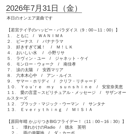
2026年7月31日（金）
本日のオンエア楽曲です
【若宮テイ子のハッピー・パラダイス（9：00～11：00）】
１. ともに / ＷＡＮＩＭＡ
２. ビーナス / バナナラマ
３. 好きすぎて滅！ / Ｍ！ＬＫ
４. おいしい水 / 小野リサ
５. ラヴィン・ユー / ジャネット・ケイ
６. モンロー・ウォーク / 南佳孝
７. 涙の太陽 / 安西マリア
８. 六本木心中 / アン・ルイス
９. サマー・ホリディ / クリフ・リチャード
１０. Ｙｏｕ’ｒｅ ｍｙ ｓｕｎｓｈｉｎｅ / 安室奈美恵
１１. 愛の言霊～スピリチュアル・メッセージ / サザンオー
ルスターズ
１２. ブラック・マジック・ウーマン / サンタナ
１３. Ｅｖｅｒｙｔｈｉｎｇ / ＭＩＳＩＡ
【原田年晴 かぶりつきBIGフライデー！（11：00～16：30）】
１． 壊れかけのRadio / 德永 英明
２． 雨の遊園地 / ダ・カーポ