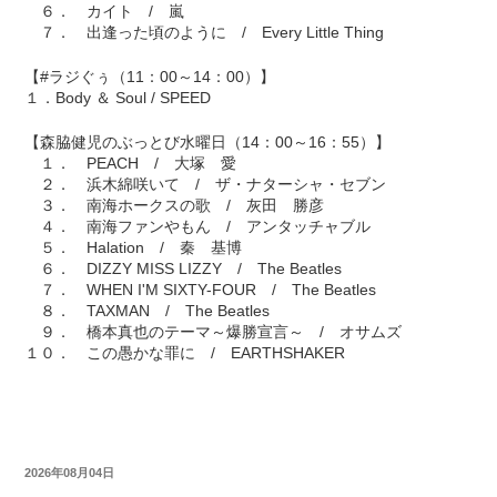
６． カイト / 嵐
７． 出逢った頃のように / Every Little Thing
【#ラジぐぅ（11：00～14：00）】
１．Body ＆ Soul / SPEED
【森脇健児のぶっとび水曜日（14：00～16：55）】
１． PEACH / 大塚 愛
２． 浜木綿咲いて / ザ・ナターシャ・セブン
３． 南海ホークスの歌 / 灰田 勝彦
４． 南海ファンやもん / アンタッチャブル
５． Halation / 秦 基博
６． DIZZY MISS LIZZY / The Beatles
７． WHEN I'M SIXTY-FOUR / The Beatles
８． TAXMAN / The Beatles
９． 橋本真也のテーマ～爆勝宣言～ / オサムズ
１０． この愚かな罪に / EARTHSHAKER
2026年08月04日