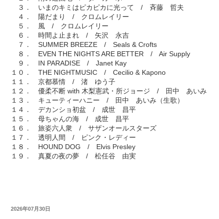
３． いまのキミはピカピカに光って / 斉藤 哲夫
４． 陽だまり / クロムレイリー
５． 風 / クロムレイリー
６． 時間よ止まれ / 矢沢 永吉
７． SUMMER BREEZE / Seals & Crofts
８． EVEN THE NIGHTS ARE BETTER / Air Supply
９． IN PARADISE / Janet Kay
１０． THE NIGHTMUSIC / Cecilio & Kapono
１１． 京都慕情 / 渚 ゆう子
１２． 優柔不断 with 木梨憲武・所ジョージ / 田中 あいみ
１３． キューティーハニー / 田中 あいみ（生歌）
１４． デカンショ初盆 / 成世 昌平
１５． 母ちゃんの海 / 成世 昌平
１６． 旅姿六人衆 / サザンオールスターズ
１７． 透明人間 / ピンク・レディー
１８． HOUND DOG / Elvis Presley
１９． 真夏の夜の夢 / 松任谷 由実
2026年07月30日