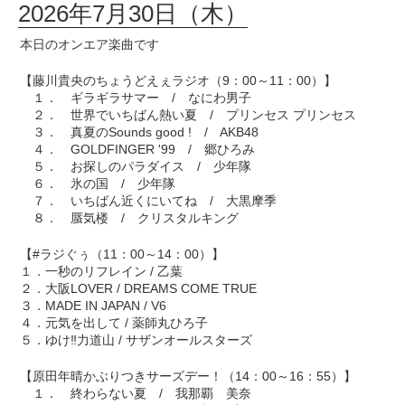
2026年7月30日（木）
本日のオンエア楽曲です
【藤川貴央のちょうどえぇラジオ（9：00～11：00）】
１． ギラギラサマー / なにわ男子
２． 世界でいちばん熱い夏 / プリンセス プリンセス
３． 真夏のSounds good ! / AKB48
４． GOLDFINGER '99 / 郷ひろみ
５． お探しのパラダイス / 少年隊
６． 氷の国 / 少年隊
７． いちばん近くにいてね / 大黒摩季
８． 蜃気楼 / クリスタルキング
【#ラジぐぅ（11：00～14：00）】
１．一秒のリフレイン / 乙葉
２．大阪LOVER / DREAMS COME TRUE
３．MADE IN JAPAN / V6
４．元気を出して / 薬師丸ひろ子
５．ゆけ‼力道山 / サザンオールスターズ
【原田年晴かぶりつきサーズデー！（14：00～16：55）】
１． 終わらない夏 / 我那覇 美奈