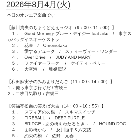
2026年8月4月(火)
本日のオンエア楽曲です
【藤川貴央のちょうどえぇラジオ（9：00～11：00）】
１． Good Morning~ブルー・デイジー feat.aiko / 東京ス
カパラダイスオーケストラ
２． 花束 / Omoinotake
３． 愛するデューク / スティーヴィー・ワンダー
４． Over Drive / JUDY AND MARY
５． ファイヤーワーク / ケイティ・ペリー
６． 大空港 / 離婚伝説
【和田麻実子のみみよりだんご（11：00～14：00）】
１．俺ら東京さ行ぐだ / 吉幾三
２．二枚目気取り / 吉幾三
【笑福亭松喬の笑えば大吉（14：00～16：55）】
１． スフィアの羽根 / スキマスイッチ
２． FIREBALL / DEEP PURPLE
３． BRIDGE～あの橋をわたるとき～ / HOUND DOG
４． 面影橋から / 及川恒平＆六文銭
５． 約束の橋 / 佐野 元春