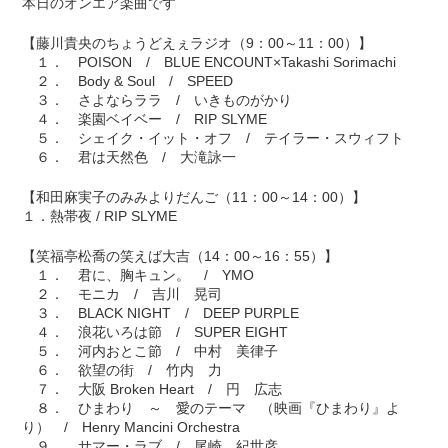
本日のオンエア楽曲です
【藤川貴央のちょうどえぇラジオ（9：00～11：00）】
１． POISON / BLUE ENCOUNT×Takashi Sorimachi
２． Body & Soul / SPEED
３． さよならララ / いきものがかり
４． 楽園ベイベー / RIP SLYME
５． シェイク・イット・オフ / テイラー・スウィフト
６． 君は天然色 / 大滝詠一
【和田麻実子のみみよりだんご（11：00～14：00）】
１．熱帯夜 / RIP SLYME
【笑福亭松喬の笑えば大吉（14：00～16：55）】
１． 君に、胸キュン。 / YMO
２． モニカ / 吉川 晃司
３． BLACK NIGHT / DEEP PURPLE
４． 浪花いろは節 / SUPER EIGHT
５． 河内おとこ節 / 中村 美律子
６． 欲望の街 / 竹内 力
７． 大阪 Broken Heart / 円 広志
８． ひまわり ～ 愛のテーマ （映画『ひまわり』よ
り） / Henry Mancini Orchestra
９． サマー・ラブ / 尾崎 紀世彦