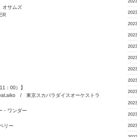
202
 オサムズ
202
ER
202
202
202
202
202
202
1：00）】
202
feat.aiko / 東京スカパラダイスオーケストラ
202
ー・ワンダー
202
202
ペリー
202