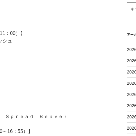
1：00）】
アー
ッシュ
202
202
202
202
202
202
ｈ Ｓｐｒｅａｄ Ｂｅａｖｅｒ
202
202
～16：55）】