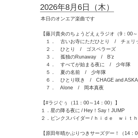
2026年8月6日（木）
本日のオンエア楽曲です
【藤川貴央のちょうどえぇラジオ（9：00～1
１． 古いお寺にただひとり / チェリ
２． ひとり / ゴスペラーズ
３． 孤独のRunaway / B'z
４． すべてが始まる夜に / 少年隊
５． 夏の名前 / 少年隊
６． ひとり咲き / CHAGE and ASKA
７． Alone / 岡本真夜
【#ラジぐぅ（11：00～14：00）】
１．星の降る夜に / Hey！Say！JUMP
２．ピンクスパイダー / ｈｉｄｅ ｗｉｔ
【原田年晴かぶりつきサーズデー！（14：00