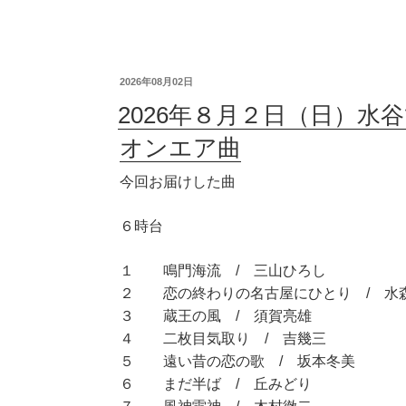
2026年08月02日
2026年８月２日（日）水
オンエア曲
今回お届けした曲
６時台
１ 鳴門海流 / 三山ひろし
２ 恋の終わりの名古屋にひとり / 水
３ 蔵王の風 / 須賀亮雄
４ 二枚目気取り / 吉幾三
５ 遠い昔の恋の歌 / 坂本冬美
６ まだ半ば / 丘みどり