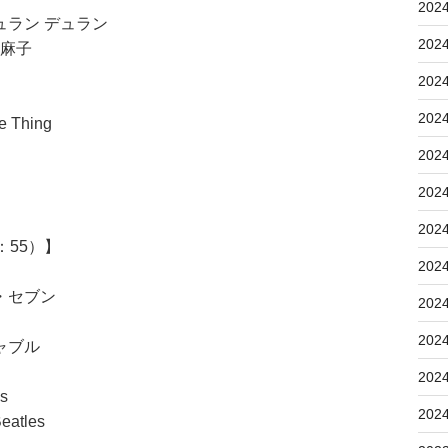
202
ラン デュラン
202
岐麻子
202
202
Thing
202
202
202
：55）】
202
・セブン
202
202
ャブル
202
s
202
atles