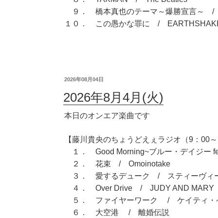
９． 橋本真也のテーマ～爆勝宣言～ /
１０． この愚かな罪に / EARTHSHAK
2026年08月04日
2026年8月4月(火)
本日のオンエア楽曲です
【藤川貴央のちょうどえぇラジオ（9：00～1
１． Good Morning~ブルー・デイジー 
２． 花束 / Omoinotake
３． 愛するデューク / スティーヴィ
４． Over Drive / JUDY AND MARY
５． ファイヤーワーク / ケイティ・
６． 大空港 / 離婚伝説