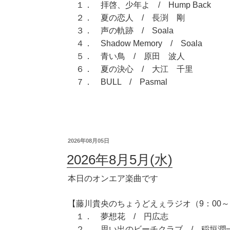
１． 拝啓、少年よ / Hump Back
２． 夏の恋人 / 長渕 剛
３． 声の軌跡 / Soala
４． Shadow Memory / Soala
５． 青い鳥 / 原田 波人
６． 夏の決心 / 大江 千里
７． BULL / Pasmal
2026年08月05日
2026年8月5月(水)
本日のオンエア楽曲です
【藤川貴央のちょうどえぇラジオ（9：00～1
１． 夢想花 / 円広志
２． 思い出のビーチクラブ / 稲垣潤