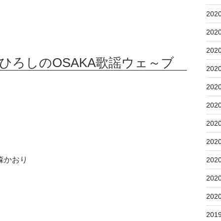
202
202
202
谷ひろしのOSAKA歌謡ウェ～ブ
202
202
202
202
202
森かおり
202
202
202
201