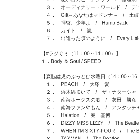
３． オーディナリー・ワールド / デュ
４． Gift～あなたはマドンナ～ / 土
５． 拝啓、少年よ / Hump Back
６． カイト / 嵐
７． 出逢った頃のように / Every Little 
【#ラジぐぅ（11：00～14：00）】
１．Body ＆ Soul / SPEED
【森脇健児のぶっとび水曜日（14：00～16
１． PEACH / 大塚 愛
２． 浜木綿咲いて / ザ・ナターシャ
３． 南海ホークスの歌 / 灰田 勝彦
４． 南海ファンやもん / アンタッチ
５． Halation / 秦 基博
６． DIZZY MISS LIZZY / The Beatle
７． WHEN I'M SIXTY-FOUR / The Be
８． TAXMAN / The Beatles