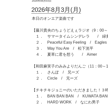
2026年08月03日
2026年8月3月(月)
本日のオンエア楽曲です
【藤川貴央のちょうどえぇラジオ（9：00～1
１． サマータイムシンデレラ / 緑
２． Peaceful Easy Feeling / Eagles
３． Way You Are / 松下洸平
４． 夏草に君を想う / Aimer
【和田麻実子のみみよりだんご（11：00～1
１． さんぽ / 兄ーズ
２． Circle / 兄ーズ
【チキチキジョニーのいただきました！３時間
１． BAN BAN BAN / KUWATA BAN
２． HARD WORK / なにわ男子