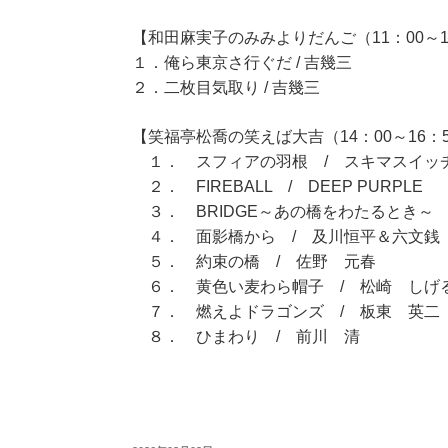
【和田麻実子のみみよりだんご（11：00～1
１．俺ら東京さ行ぐだ / 吉幾三
２．二枚目気取り / 吉幾三
【笑福亭松喬の笑えば大吉（14：00～16：
１． スフィアの羽根 / スキマスイッ
２． FIREBALL / DEEP PURPLE
３． BRIDGE～あの橋をわたるとき～ / 
４． 面影橋から / 及川恒平＆六文銭
５． 約束の橋 / 佐野 元春
６． 黄色い麦わら帽子 / 松崎 しげ
７． 燃えよドラゴンズ / 板東 英二
８． ひまわり / 前川 清